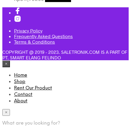
Privacy Policy
Frequently Asked Questions
Terms & Conditions
COPYRIGHT @ 2019 - 2023. SALETRONIK.COM IS A PART OF
PT. SMART ELANG FELINDO
×
Home
Shop
Rent Our Product
Contact
About
×
What are you looking for?