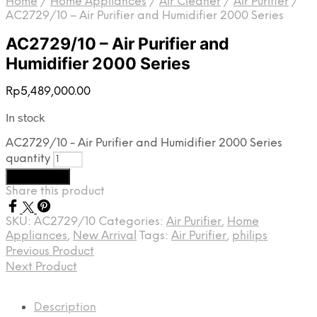
Home
/
Home Appliances
/
Air Cleaner
/
Air Purifier
/
AC2729/10 – Air Purifier and Humidifier 2000 Series
AC2729/10 – Air Purifier and
Humidifier 2000 Series
Rp
5,489,000.00
In stock
AC2729/10 - Air Purifier and Humidifier 2000 Series
quantity
Add to cart
Share this product
SKU:
AC2729/10
Categories:
Air Purifier
,
Home
Appliances
,
New Arrival
Tags:
Air Purifier
,
philips
Previous Product
Next Product
Description