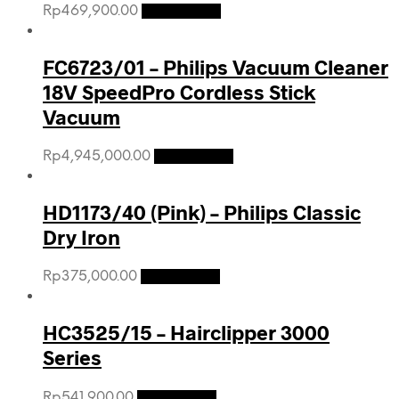
Rp
469,900.00
Add to cart
FC6723/01 – Philips Vacuum Cleaner
18V SpeedPro Cordless Stick
Vacuum
Rp
4,945,000.00
Add to cart
HD1173/40 (Pink) – Philips Classic
Dry Iron
Rp
375,000.00
Add to cart
HC3525/15 – Hairclipper 3000
Series
Rp
541,900.00
Add to cart