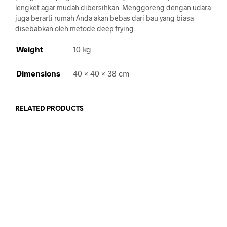
lengket agar mudah dibersihkan. Menggoreng dengan udara
juga berarti rumah Anda akan bebas dari bau yang biasa
disebabkan oleh metode deep frying.
Weight
10 kg
Dimensions
40 × 40 × 38 cm
RELATED PRODUCTS
Rp
260,000.00
Rp
418,900.00
ADD TO CART
ADD TO CART