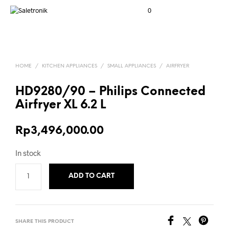
0
HOME
/
KITCHEN APPLIANCES
/
SMALL APPLIANCES
/
AIRFRYER
HD9280/90 – Philips Connected
Airfryer XL 6.2 L
Rp
3,496,000.00
In stock
ADD TO CART
SHARE THIS PRODUCT