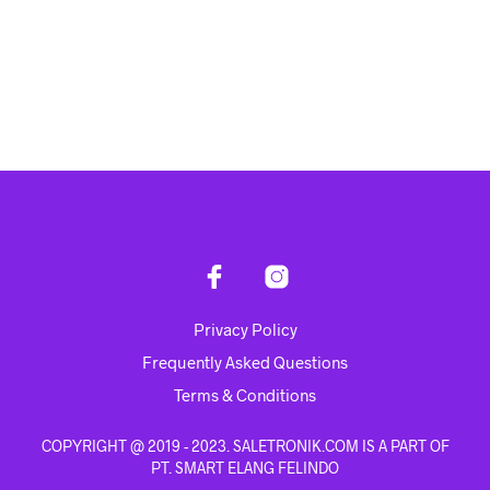
Rp
1,700,000.00
Rp
1,137,000.00
ADD TO CART
ADD TO CART
Privacy Policy
Frequently Asked Questions
Terms & Conditions
COPYRIGHT @ 2019 - 2023. SALETRONIK.COM IS A PART OF
PT. SMART ELANG FELINDO