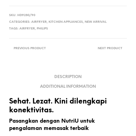
SKU:
HD9280/90
CATEGORIES:
AIRFRYER
,
KITCHEN APPLIANCES
,
NEW ARRIVAL
TAGS:
AIRFRYER
,
PHILIPS
PREVIOUS PRODUCT
NEXT PRODUCT
DESCRIPTION
ADDITIONAL INFORMATION
Sehat. Lezat. Kini dilengkapi
konektivitas.
Pasangkan dengan NutriU untuk
pengalaman memasak terbaik