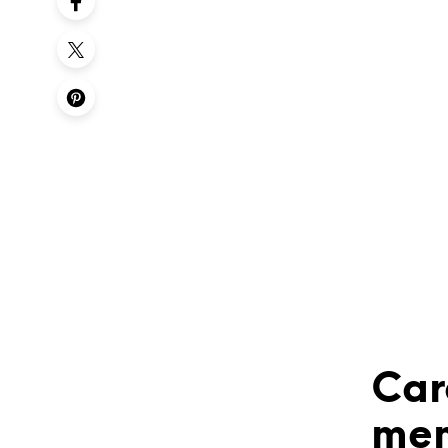
Car
mem