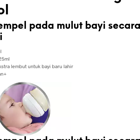
ol
mpel pada mulut bayi secar
i
l
25ml
kstra lembut untuk bayi baru lahir
an+