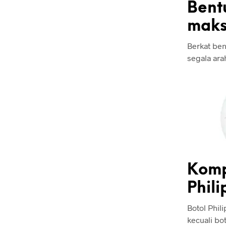
Bent
maks
Berkat be
segala ara
Komp
Phili
Botol Phil
kecuali bo