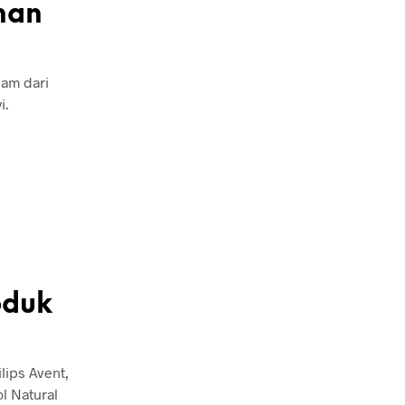
nan
am dari
i.
oduk
lips Avent,
l Natural