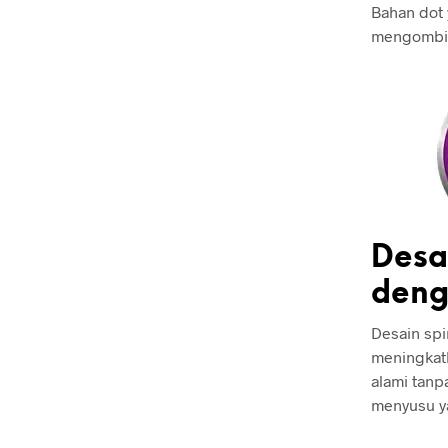
Bahan dot 
mengombina
Desa
deng
Desain spi
meningkat
alami tan
menyusu y