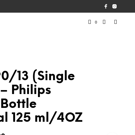
0
0/13 (Single
– Philips
Bottle
al 125 ml/4OZ