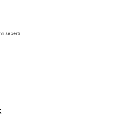
a
mi seperti
k