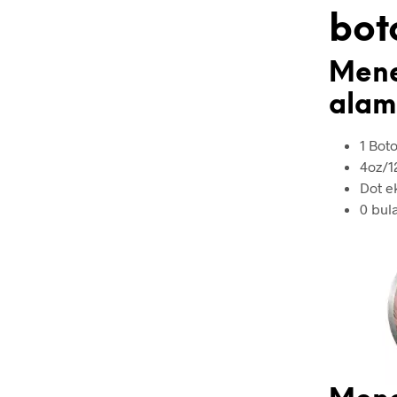
bot
Mene
alam
1 Boto
4oz/1
Dot e
0 bul