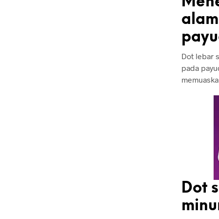
Mene
alami
payu
Dot lebar 
pada payu
memuaskan
Dot 
minu