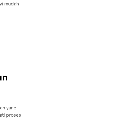
ayi mudah
an
dah yang
ati proses