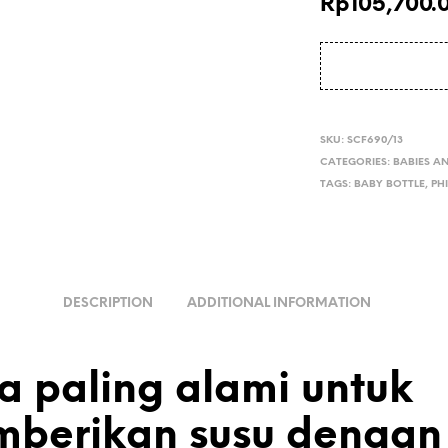
Rp
105,700.
SKU:
SCF690/13
CATEGORIES:
BABIES A
TAGS:
BABY BOTTLE
,
PH
DESCRIPTION
ADDITIONAL INFORMATION
a paling alami untuk
berikan susu dengan