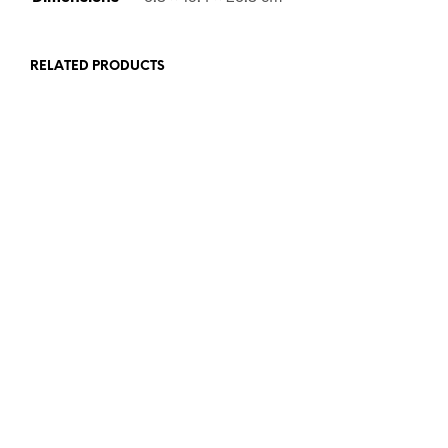
RELATED PRODUCTS
Rp
325,900.00
Rp
1,137,000.00
ADD TO CART
ADD TO CART
Rp
418,900.00
Rp
375,000.00
ADD TO CART
ADD TO CART