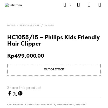
0
HOME
/
PERSONAL CARE
/
SHAVER
HC1055/15 – Philips Kids Friendly
Hair Clipper
Rp
499,000.00
OUT OF STOCK
Share this product
CATEGORIES:
BABIES AND MATERNITY
,
NEW ARRIVAL
,
SHAVER