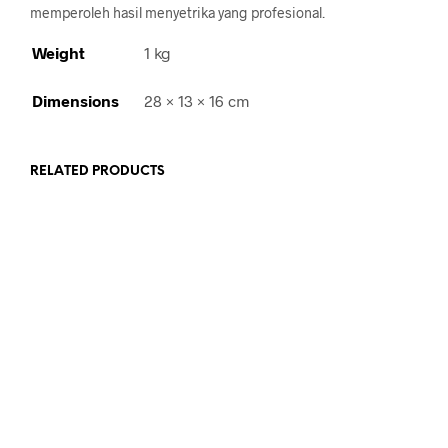
memperoleh hasil menyetrika yang profesional.
Weight
1 kg
Dimensions
28 × 13 × 16 cm
RELATED PRODUCTS
Rp
282,900.00
Rp
472,900.00
ADD TO CART
ADD TO CART