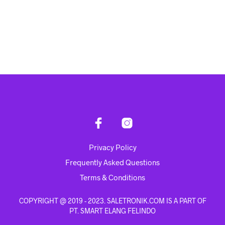
Rp
1,102,900.00
Rp
492,900.00
ADD TO CART
ADD TO CART
Privacy Policy
Frequently Asked Questions
Terms & Conditions
COPYRIGHT @ 2019 - 2023. SALETRONIK.COM IS A PART OF
PT. SMART ELANG FELINDO