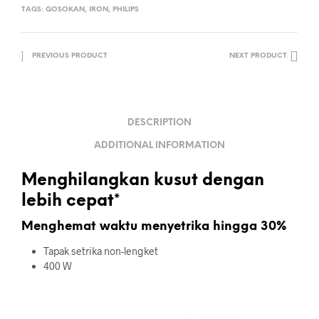
TAGS:
GOSOKAN
,
IRON
,
PHILIPS
PREVIOUS PRODUCT
NEXT PRODUCT
DESCRIPTION
ADDITIONAL INFORMATION
Menghilangkan kusut dengan
lebih cepat*
Menghemat waktu menyetrika hingga 30%
Tapak setrika non-lengket
400 W