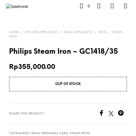
0
HOME
/
KITCHEN APPLIANCES
/
SMALL APPLIANCES
/
IRON
/
STEAM
IRON
Philips Steam Iron – GC1418/35
Rp
355,000.00
OUT OF STOCK
SHARE THIS PRODUCT
CATEGORIES:
IRON
,
PERSONAL CARE
,
STEAM IRON