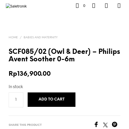
0
HOME
/
BABIES AND MATERNITY
SCF085/02 (Owl & Deer) – Philips
Avent Soother 0-6m
Rp
136,900.00
In stock
ADD TO CART
SHARE THIS PRODUCT