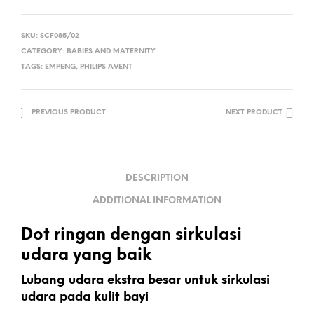
SKU:
SCF085/02
CATEGORY:
BABIES AND MATERNITY
TAGS:
EMPENG
,
PHILIPS AVENT
PREVIOUS PRODUCT
NEXT PRODUCT
DESCRIPTION
ADDITIONAL INFORMATION
Dot ringan dengan sirkulasi
udara yang baik
Lubang udara ekstra besar untuk sirkulasi
udara pada kulit bayi