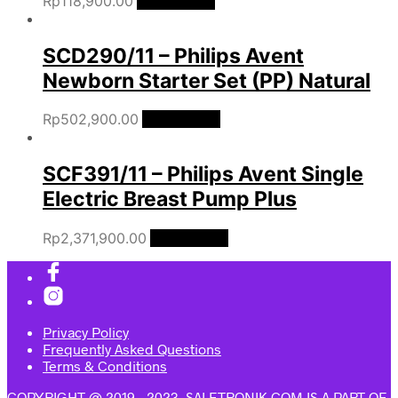
Rp
118,900.00
Add to cart
SCD290/11 – Philips Avent
Newborn Starter Set (PP) Natural
Rp
502,900.00
Add to cart
SCF391/11 – Philips Avent Single
Electric Breast Pump Plus
Rp
2,371,900.00
Add to cart
Privacy Policy
Frequently Asked Questions
Terms & Conditions
COPYRIGHT @ 2019 - 2023. SALETRONIK.COM IS A PART OF