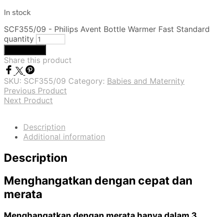
In stock
SCF355/09 - Philips Avent Bottle Warmer Fast Standard
quantity
Add to cart
Share this product
SKU:
SCF355/09
Category:
Babies and Maternity
Previous Product
Next Product
Description
Additional information
Description
Menghangatkan dengan cepat dan
merata
Menghangatkan dengan merata hanya dalam 3