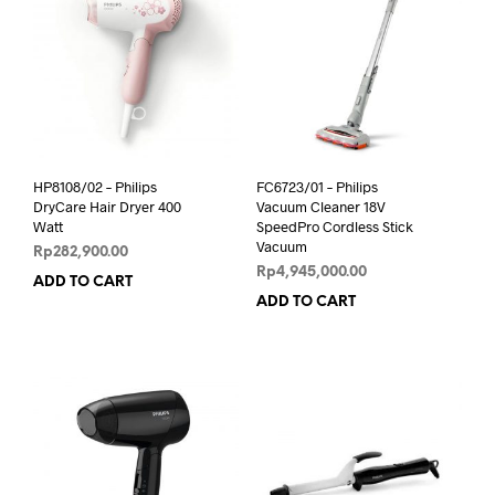
HP8108/02 – Philips
FC6723/01 – Philips
DryCare Hair Dryer 400
Vacuum Cleaner 18V
Watt
SpeedPro Cordless Stick
Vacuum
Rp
282,900.00
Rp
4,945,000.00
ADD TO CART
ADD TO CART