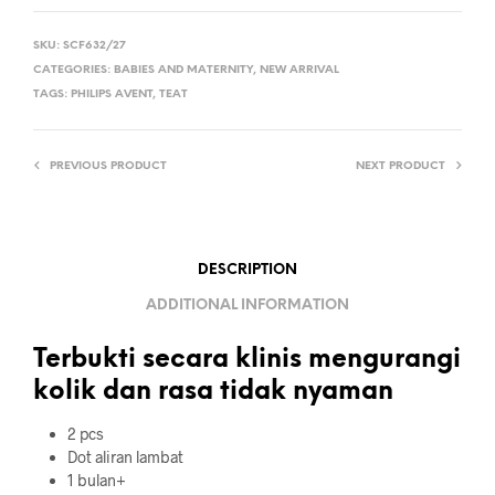
SKU:
SCF632/27
CATEGORIES:
BABIES AND MATERNITY
,
NEW ARRIVAL
TAGS:
PHILIPS AVENT
,
TEAT
PREVIOUS PRODUCT
NEXT PRODUCT
DESCRIPTION
ADDITIONAL INFORMATION
Terbukti secara klinis mengurangi
kolik dan rasa tidak nyaman
2 pcs
Dot aliran lambat
1 bulan+