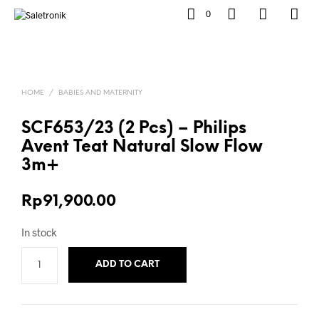
0
HOME
/
BABIES AND MATERNITY
SCF653/23 (2 Pcs) – Philips
Avent Teat Natural Slow Flow
3m+
Rp
91,900.00
In stock
ADD TO CART