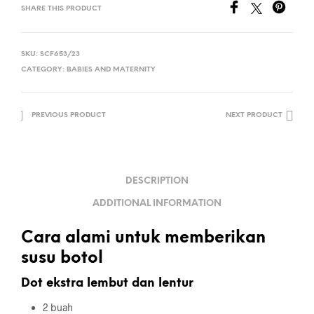
SHARE THIS PRODUCT
SKU:
SCF653/23
CATEGORY:
BABIES AND MATERNITY
PREVIOUS PRODUCT
NEXT PRODUCT
DESCRIPTION
ADDITIONAL INFORMATION
Cara alami untuk memberikan
susu botol
Dot ekstra lembut dan lentur
2 buah