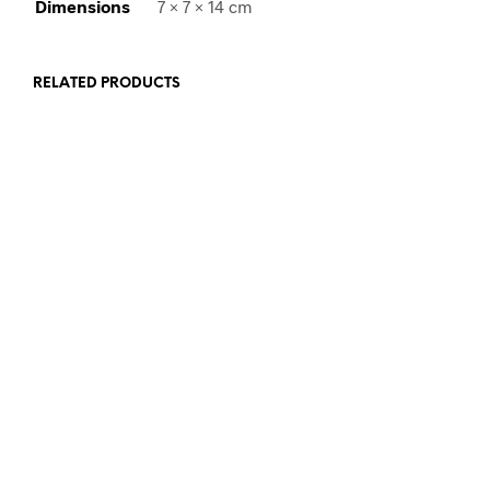
Dimensions
7 × 7 × 14 cm
RELATED PRODUCTS
Rp
179,900.00
Rp
129,900.00
ADD TO CART
ADD TO CART
Rp
90,900.00
Rp
223,900.00
ADD TO CART
ADD TO CART