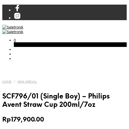
0
Cart
HOME
/
NEW ARRIVAL
SCF796/01 (Single Boy) – Philips
Avent Straw Cup 200ml/7oz
Rp
179,900.00