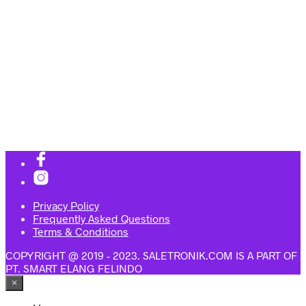
Rp
1,363,900.00
Rp
2,371,900.00
Rp
101,900.00
Rp
472,900.00
Add to cart
Add to cart
Add to cart
Add to cart
Privacy Policy
Frequently Asked Questions
Terms & Conditions
COPYRIGHT @ 2019 - 2023. SALETRONIK.COM IS A PART OF
PT. SMART ELANG FELINDO
×