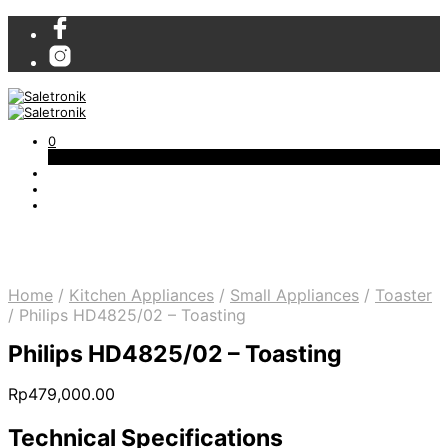
0
Cart
Home
/
Kitchen Appliances
/
Small Appliances
/
Toaster
/
Philips HD4825/02 – Toasting
Philips HD4825/02 – Toasting
Rp
479,000.00
Technical Specifications