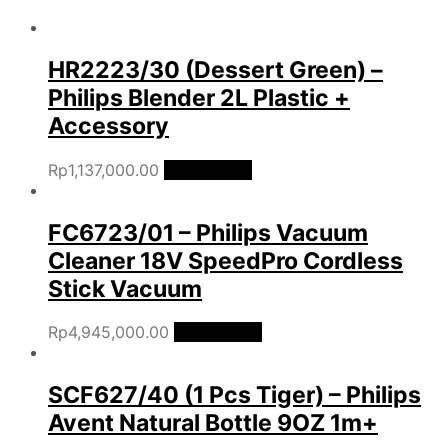
HR2223/30 (Dessert Green) –
Philips Blender 2L Plastic +
Accessory
Rp
1,137,000.00
Add to cart
FC6723/01 – Philips Vacuum
Cleaner 18V SpeedPro Cordless
Stick Vacuum
Rp
4,945,000.00
Add to cart
SCF627/40 (1 Pcs Tiger) – Philips
Avent Natural Bottle 9OZ 1m+