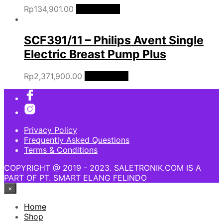
Rp
134,901.00
Add to cart
SCF391/11 – Philips Avent Single
Electric Breast Pump Plus
Rp
2,371,900.00
Add to cart
Privacy Policy
Frequently Asked Questions
Terms & Conditions
COPYRIGHT @ 2019 - 2023. SALETRONIK.COM IS A
PART OF PT. SMART ELANG FELINDO
×
Home
Shop