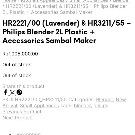
Home
/
Kitchen Appliances
/
Small Appliances
/
Blender
/
HR2221/00 (Lavender) & HR3211/55 – Philips Blender
2L Plastic + Accessories Sambal Maker
HR2221/00 (Lavender) & HR3211/55 –
Philips Blender 2L Plastic +
Accessories Sambal Maker
Rp
1,005,000.00
Out of stock
Out of stock
Share this product
SKU:
HR2221/00_HR3211/55
Categories:
Blender
,
New
Arrival
,
Small Appliances
Tags:
blender
,
philips
Previous Product
Next Product
Description