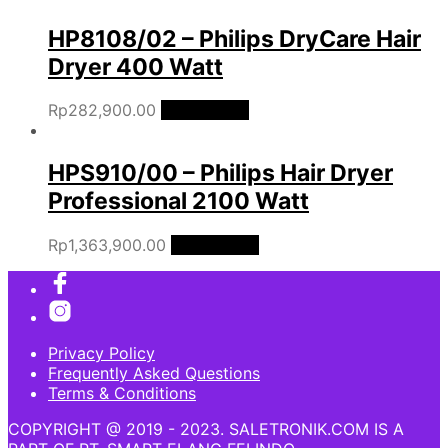
HP8108/02 – Philips DryCare Hair
Dryer 400 Watt
Rp
282,900.00
Add to cart
HPS910/00 – Philips Hair Dryer
Professional 2100 Watt
Rp
1,363,900.00
Add to cart
Privacy Policy
Frequently Asked Questions
Terms & Conditions
COPYRIGHT @ 2019 - 2023. SALETRONIK.COM IS A