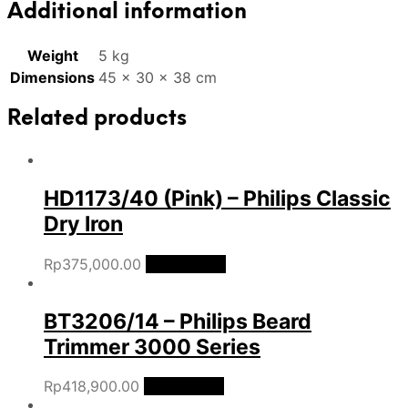
Additional information
Weight
5 kg
Dimensions
45 × 30 × 38 cm
Related products
HD1173/40 (Pink) – Philips Classic
Dry Iron
Rp
375,000.00
Add to cart
BT3206/14 – Philips Beard
Trimmer 3000 Series
Rp
418,900.00
Add to cart